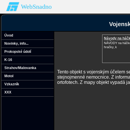
WebSnadno
Vojensk
Úvod
Návody na háč
hračk
NÁVODY na háčk
Novinky‚ info...
hračky‚ k
Prokopské údolí
K-16
Strahov/Malovanka
Tento objekt s vojenským účelem s
Motol
stejnojmenné nemocnice. Z informac
ortofotech. Z mapy objekt vypadá j
Vzkazník
XXX