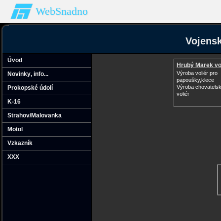
WebSnadno
Vojensk
Úvod
Hrubý Marek vo
Výroba voliér pro
Novinky‚ info...
papoušky,klece
Výroba chovatelsk
Prokopské údolí
voliér
K-16
Strahov/Malovanka
Motol
Vzkazník
XXX