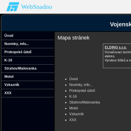
WebSnadno
Vojensk
Úvod
Mapa stránek
Novinky‚ info...
ELDING s.r.o.
Prokopské údolí
Označovací techn
elektro.
K-16
Výrobce štítků a 
Strahov/Malovanka
Motol
Úvod
Vzkazník
Novinky‚ info...
Prokopské údolí
XXX
K-16
Strahov/Malovanka
Motol
Vzkazník
XXX