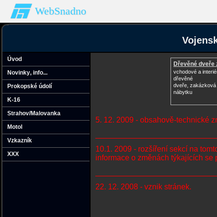
WebSnadno
Vojensk
Úvod
Dřevěné dveře 
vchodové a interi
Novinky‚ info...
dřevěné
dveře, zakázková
Prokopské údolí
nábytku
K-16
Strahov/Malovanka
5. 12. 2009 - obsahově-technické 
Motol
___________________________
Vzkazník
10.1. 2009 - rozšíření sekcí na tomt
XXX
informace o změnách týkajících se 
___________________________
22. 12. 2008 - vznik stránek.