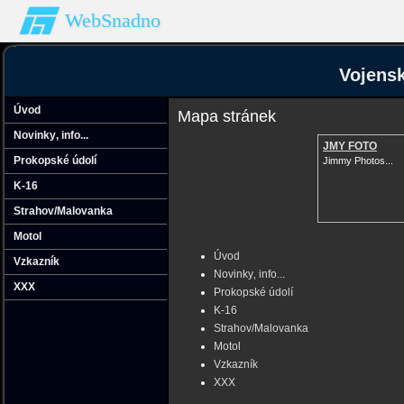
WebSnadno
Vojensk
Úvod
Mapa stránek
Novinky‚ info...
JMY FOTO
Prokopské údolí
Jimmy Photos...
K-16
Strahov/Malovanka
Motol
Úvod
Vzkazník
Novinky‚ info...
XXX
Prokopské údolí
K-16
Strahov/Malovanka
Motol
Vzkazník
XXX